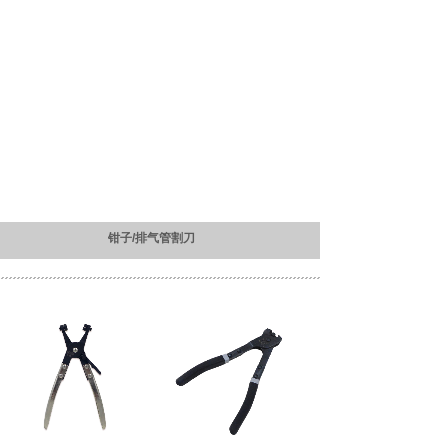
钳子/排气管割刀