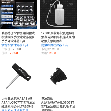
精品特价22件套钢制帽式
1238B原装刹车油更换机
机油格扳手机滤滤清器扳
油壶 电动刹车机储液壶 制
手手铐式滤芯工具
动液充放机油壶
润滑和油过滤器工具
润滑和油过滤器工具
市场价:
￥0.00
市场价:
￥0.00
价格:
￥0.00
价格:
￥0.00
大众奥迪新款A1A3 A5
奥迪新款
A7A4LQ5Q7TT 塑料放油
A1A3A5A7A4LQ5Q7TT
螺丝专用扳手LTR10549
塑料放油螺丝 放机油堵 油
润滑和油过滤器工具
底壳螺栓